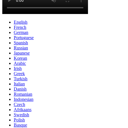
English
French
German
Portuguese
Spanish
Russian
Japanese
Korean
Arabic
Irish
Greek
Turkish
Italian
Danish
Romanian
Indonesian
Czech
Afrikaans
Swedish
Polish
Basque